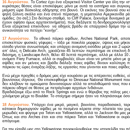
16 Αυγούστου
. Το Cortez έχει ένα εξαιρετικό Visitor Center για όλη την
κυριότερες θέσεις είναι επισκέψιμες μόνο με αυτά τα εισιτήρια και συγ
μιάμιση ώρα δύσκολης οδήγησης στο βουνό. Οι εικόνες του βουνού σου κ
ψηλή ξύλινη σκάλα και ένα στενό πέρασμα, η γεματούλα Αμερικανίδα ρέιν
ομάδες; (το σεξ;) Στο δεύτερο σταθμό, το Cliff Palace, ξεκινάμε δυναμικά 
έχουν αφήσει όμως αρχιτεκτονήματα), πώς διεξάγετε τη δενδροχρονολόγηση
Είναι εξαιρετικά επικίνδυνο να οδηγείς βράδυ σε επαρχιακό δρόμο την 
ανικανότητα να πετύχει "κυνήγι".
17 Αυγούστου
. Το εθνικό πάρκο αψίδων, Arches National Park, αποτε
επισκεπτών φυσικές γέφυρες – τόξα με ποικιλία μορφών, ύψους και μήκου
είσοδο γίνεται συνωστισμός και υπάρχει αναμονή εισόδου μέχρι και 2 ωρ
απ’ όλες, η Delicate Arch, χρειάζεται 45 λεπτών περπάτημα σε επικλινή
διάσημη, η Landscape Arch, θέλει 40 λεπτά περπάτημα, αλλά με άλλα 10
ονόματι Fiery Furnace, αλλά οι συμβουλές όλων είναι να μπείτε μόνο με gu
αψίδες και αν μείνεις και βράδυ διάλεξε ποιες αψίδες δίνουν καλύτερη
πάρκου τις ώρες έναρξης-λήξης, τις εργασίες που γίνονται και ποιες αψίδες
Ενώ μέχρι προχθές ο δρόμος μας είχε κουράσει με τις απέραντες ευθείες, ε
βουνίσιους ιλίγκους. Θα επισκεφθούμε το Dinosaur National Monument που
δεν κλέβουν τα ομοιώματα δεινοσαύρων αλλά τα απολιθώματά τους που ε
πάρκου οδηγεί σε θέσεις με πετρόγλυφα αρχαίων Ινδιάνων.
Βραδιάζουμε έξω από το Rock Springs και ενώ ο θόρυβος της πόλης μας κα
χιλιόμετρα μέχρι το Boulder. To στοίχημα σήμερα ήταν να πλησιάσουμε όσο 
18 Αυγούστου
. Υπάρχει ένα μικρό, μαγικό, βουνίσιο, παραδοσιακό, τα
κάτοικοι δημιουργούν αψίδες με τα πεσμένα κέρατα στην πλατεία του χωρ
μυρωδιές και φύγαμε για Teton και Yellowstone, αλλά το Jac
k
son θα μας με
Όπως και στο Arches έτσι και στα πάρκα Teton και Yellowstone οι ουρέ
απόγευμα.
Για την είσοδό μας στο Yellowstone παρακολουθούμε την ιστοσελίδα του π