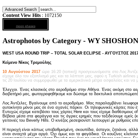
Content View Hits
: 1072150
moon phases
Astrophotos by Category - WY SHOSHON
WEST USA ROUND TRIP – TOTAL SOLAR ECLIPSE -
ΑΥΓΟΥΣΤΟΣ
201
Κείμενο Νίκος Τρεμούλης
10 Αυγούστου 2017
ώρα 16:20 (τοπική) προσγειωνόμαστε στο Λος Άντζ
είχαμε όλο τον εξοπλισμό μας και τα λάπτοπ μας, αφού η Turkish airline
τις 20 Ιουλίου να συμμορφωθεί με τα αμερικάνικά μέτρα ασφαλείας και να 
Έλεγχοι. Ένας κλασικός στο αεροδρόμιο στην Αθήνα. Ένας ακόμη στο αε
διαβατήριό μας, φωτογραφηθήκαμε και δώσαμε τα δακτυλικά αποτυπώματά μ
Λος Άντζελες. Βγαίνουμε από το αεροδρόμιο. Μας παραλαμβάνει λεωφορείο
αυτοκίνητο μόνοι μας σε ένα αχανές πάρκιν. Οι τηλεφωνικές κάρτες που έ
Ευτυχώς είχαμε κατεβάσει τους χάρτες Here και τους είχαμε διαθέσιμους of
Βέβαια μέσα στα φαράγγια και τις άγριες ερημιές που ταξιδεύουμε εμείς 
γειτονιές του Beverly Hills. O κινέζος ρεσεψιονίστ λειτουργεί με ρυθμούς
H περιοχή είναι κάπως υποβαθμισμένη, σκουπίδια, άστεγοι, ζητιάνοι, αλλ
είναι ανοιχτά μέχρι αργά. Όχι όμως και τα φαγάδικα. Οι κουζίνες κλεί