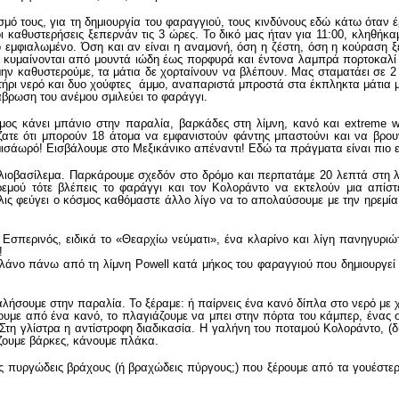
σμό τους, για τη δημιουργία του φαραγγιού, τους κινδύνους εδώ κάτω όταν 
 καθυστερήσεις ξεπερνάν τις 3 ώρες. Το δικό μας ήταν για 11:00, κληθήκα
εμφιαλωμένο. Όση και αν είναι η αναμονή, όση η ζέστη, όση η κούραση ξε
κυμαίνονται από μουντά ιώδη έως πορφυρά και έντονα λαμπρά πορτοκαλί κ
ην καθυστερούμε, τα μάτια δε χορταίνουν να βλέπουν. Μας σταματάει σε 2
ήρι νερό και δυο χούφτες άμμο, αναπαριστά μπροστά στα έκπληκτα μάτια 
βρωση του ανέμου σμιλεύει το φαράγγι.
μος κάνει μπάνιο στην παραλία, βαρκάδες στη λίμνη, κανό και extreme wa
ίζατε ότι μπορούν 18 άτομα να εμφανιστούν φάντης μπαστούνι και να βρου
μισάωρό! Εισβάλουμε στο Μεξικάνικο απέναντι! Εδώ τα πράγματα είναι πιο ε
ιοβασίλεμα. Παρκάρουμε σχεδόν στο δρόμο και περπατάμε 20 λεπτά στη λε
ρεμού τότε βλέπεις το φαράγγι και τον Κολοράντο να εκτελούν μια απίστ
ς φεύγει ο κόσμος καθόμαστε άλλο λίγο να το απολαύσουμε με την ηρεμία 
Εσπερινός, ειδικά το «Θεαρχίω νεύματι», ένα κλαρίνο και λίγη πανηγυριώ
!
άνο πάνω από τη λίμνη Powell κατά μήκος του φαραγγιού που δημιουργεί ο
λήσουμε στην παραλία. Το ξέραμε: ή παίρνεις ένα κανό δίπλα στο νερό με
νουμε από ένα κανό, το πλαγιάζουμε να μπει στην πόρτα του κάμπερ, ένας σ
Στη γλίστρα η αντίστροφη διαδικασία. Η γαλήνη του ποταμού Κολοράντο, (δ
ζουμε βάρκες, κάνουμε πλάκα.
ούς πυργώδεις βράχους (ή βραχώδεις πύργους;) που ξέρουμε από τα γουέστε