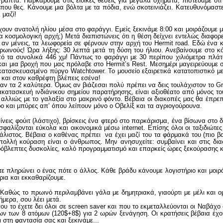
ρίγραπτα. Παρκάρουμε στις ειδικές θέσεις για μεγάλα οχήματα, πιστεύαμε 
που θες. Κάνουμε μια βόλτα με τα πόδια, ενώ σκοτεινιάζει. Κατευθυνόμαστε
 μαζί!
ύχουν ανατολή ηλίου μέσα στο φαράγγι. Εμείς ξεκινάμε 8:00 και μοιράζουμε 
 μια κοσμολογική αρχή;) Μετά διαπιστώνεις ότι η θέση δείχνει εντελώς διαφ
ν μένεις, τα λεωφορεία σε φέρνουν στην αρχή του Hermit road. Εδώ ένα κό
ινούς! Ώρα λήξης: 30 λεπτά μετά τη δύση του ήλιου. Ανεβαίνουμε στο κόκ
ό τα συνολικά 446 χμ! Πάντως το φαράγγι με 30 περίπου χιλιόμετρα πλάτ
 και μια βροχή που μας πρόλαβε στο Hermit’s Rest. Μεσημέρι μαγειρεύουμε
κατασκευασμένο πύργο Watchtower. Το μουσείο εξαιρετικά κατατοπιστικό 
ορτάκι και στον καθρέφτη βλέπεις εσένα!
ν τα 2 καλύτερα. Όμως αν βιάζεσαι πολύ πρέπει να δεις τουλάχιστον το Gra
κατασκευή ινδιάνικου σημείου παρατήρησης, είναι αξιοθέατο από μόνος το
ι αλλιώς με το γαλαξία στο μακρινό φόντο. Βέβαια οι διακοπές μας θα έπρε
ο και μπύρες απ’ όπου λείπουν μόνο ο Οβελίξ και τα αγριογούρουνα.
εις φούιτ (λάστιχο), βρίσκεις ένα φτερό στο παρκάρισμα, ένα βίσωνα στο δ
αλίζονται εύκολα και οικονομικά μέσω internet. Επίσης όλοι οι ταξιδιώτε
φάλιστος. Βέβαια ο καθένας πρέπει να έχει μαζί του τα φάρμακά του (πιο β
ολλή κούραση είναι ο άνθρωπος. Μην ανησυχείτε: συμβαίνει και στις διαστ
όβλεπτες δυσκολίες, καλό προγραμματισμό και επαρκείς ώρες ξεκούρασης κάθ
ότε πληρώνει ο ένας πότε ο άλλος. Κάθε βράδυ κάνουμε λογιστήριο και μοι
ρια και εκκαθαρίζουμε.
ώς το πρωινό περιλαμβάνει γάλα με δημητριακά, γιαούρτι με μέλι και ομε
μερα, σου λέει μετά.
υ το έχετε δει όλοι σε screen saver και που το εκμεταλλεύονται οι Ναβάχο 
 των 8 ατόμων (120$+8$) για 2 ωρών ξενάγηση. Οι κρατήσεις βέβαια έχουν
στη φαντασία σας και ξεκινάμε...