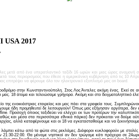
I USA 2017
7
ελες μετά από ένα υπερατλαντικό ταξίδι 16 ωρών και μιας ώρας αναμονή
s μετά τους περιορισμούς που έθεσε η αμερικάνικη κυβέρνηση από τις 10 Απρ
μας επιτρέψει να φέρουμε όλο τον ηλεκτρονικό εξοπλισμό μας on board.
ροδρόμιο στην Κωνσταντινούπολη. Στος Λος Άντελες ακόμη ένας. Εκεί σε α
ας. 18 άτομα και τελειώσαμε γρήγορα. Ακόμη και στο δειγματοληπτικό έλεγ
 της ενοικιάστριας εταιρείας και μας πάει στα γραφεία τους. Συμπληρώνο
χουμε ήδη προμηθευτεί δε λειτουργούν! Όπως μας εξήγησαν αργότερα, δεν ε
fline. Προσοχή όποιος ταξιδεύει να ελέγχει εκ των προτέρων την καλυπτικότ
(καθώς και μέσα στα περισσότερα εθνικά πάρκα) δεν πρόκειται να δούμε ού
 επαρχίας, αλλά καταφέρνουμε και οι 18 να εγκατασταθούμε και να ξεκινήσουμ
ά λάμπει κάτω από τα φώτα στις ρεκλάμες. Διάφοροι κυκλοφορούν με στολές
νουν 21:30-22:00. Θα μέναμε νηστικοί αν δεν τρώγαμε κάτι πρόχειρο σε 