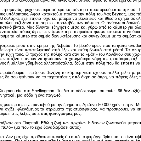
υρνάμε στο ξενοδοχείο αργά για λίγες ώρες ύπνου, αφού το πρωί έχει ξύπνημ
, προφανώς τρέχουμε περισσότερο και σύντομα προπορευόμαστε αρκετά. Το
ους υπόλοιπους. Αφού κατακτούμε πρώτοι την πόλη του Λας Βέγκας, μας πέ
80 δολάρια, έχει ετήσια ισχύ και μπορεί να βάλει έως και 9θέσιο όχημα σε 
ύ όλοι μαζί ξανά στο σημείο παραλαβής των κάμπερ. Οι άνθρωποι δουλεύου
ιστικό βίντεο. Μας δίνονται εξηγήσεις μέσα και γύρω από το κάμπερ για όλ
νταστείτε πόσες ώρες ψωνίζαμε και με τι εφοδιαστήκαμε: ατομικά παγούρια 
γούμε τα κάμπερ στο σημείο διανυκτέρευσης και συνεχίζουμε με τα συμβατικ
φύτρωσε μέσα στην έρημο της Νεβάδα. Το βράδυ όμως που τα φώτα ανάβουν 
ellagio είναι καταπληκτικό από έξω και εκθαμβωτικό από μέσα! Τα σιν
 τύχη τους. Ο τροχός της πόλης κάτι σαν το «μάτι» του Λονδίνου σου χαρ
των καζίνο φτάνουν να φωτίσουν τα χαμηλότερα νέφη της τροπόσφαιρας! Τ
ος ή μάλλον γδυμένος αλλοπρόσαλλα, ζούμε στην πόλη που θα έπρεπε να ρί
εροδοδρόμιο. Γεμίζουμε βενζίνη το κάμπερ γιατί έχουμε πολλά μίλια μπρ
ς δε σου φτάνουν να το περπατήσεις από άκρη σε άκρη, να πάρεις όλες τις
Kingman είτε στο Shellingman. Το ίδιο το οδόστρωμα του route 66 δεν αξίζ
αμνηστικά, μια σόδα ή ένα παγωτό.
μετεωρίτης είχε ραντεβού με την έρημο της Αριζόνα 50.000 χρόνια πριν. Meteo
α σχίζει φλεγόμενος τα στρώματα της ατμόσφαιρας, να προσκρούει, να εκτι
άει στις λέξεις ούτε στις φωτογραφίες μας.
ιζόνας στο Flagstaff. Εδώ η ζωή των αρχαίων Ινδιάνων ζωντανεύει μπροστ
 πυλό» (μα που το έχω ξαναδιαβάσει αυτό;)
. Δεν μας είχε προϊδεάσει κανείς ότι αυτό το φαράγγι βρίσκεται σε ένα υ