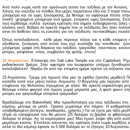
Από πολύ νωρίς κατά την οργάνωση αυτού του ταξιδιού με τον Αντώνη, το
Χάνεις την ευελιξία να σταθείς δυο μέρες παραπάνω εδώ και 3 παρά πάνω 
χιλιόμετρα και σε ώρες ξεκούρασης. Δε θέλαμε να αφήσουμε τίποτα στην τ
more!) μετρημένα χιλιόμετρα ανά ημέρα, επαρκείς ώρες ξεκούρασης. Εκ
του) κερδίσαμε πολλά: έγκαιρη κράτηση στα σημεία ενδιαφέροντος (όλες 
κλείσεις εκεί). Βέβαια σε αρκετά σημεία που οι ταξιδιώτες δεν ήταν πολλ
είναι ότι διέθεταν όλες τις ευκολίες για τον ταξιδιώτη: πεντακάθαρες τουαλ
Όπως καταλαβαίνετε, κάθε μέρα πέρναγε τέλεια και η κάθε επόμενη πέρ
αξιοθέατα, ξενάγηση από αυτόν που είχε αναλάβει την τοποθεσία (ναι 
χιλιόμετρα, γρίφοι στη διάρκεια του ταξιδιού, τραγούδια, σουντόκου, καν
μπύρες, μπιφτέκια, ντους, συμβούλιο της φυλής, ύπνος!
22 Αυγούστου
. Επίσκεψη στο Salt Lake Temple και στο Capitolium. Ρί
ροδοκόκκινα βράχια. Στην αφετηρία του λεωφορείου υπάρχει ξενοδοχεί
καταλαβαίνετε! Νομίζω ότι από την επομένη ημέρα πρέπει να αύξησαν την τ
23 Αυγούστου. Τρώμε για πρωινό όλα μας τα εφόδια (τριπλές μερίδες!) 
κοιλάδα κατά τους μήνες Ιούλιο- Αύγουστο. Ο Βαγγέλης μάς περνάει από 
επιφάνεια της θάλασσας στρωμένος με αλάτι. Με αρκετή νεφοκάλυψη μετρ
θέλουμε ντόπιο φαγητό στο πρώτο χωριό μπροστά μας, ή φαστ φουντ στην
μπύρες και τραγουδάμε ελληνικά τραγούδια!
Βραδιάζουμε στο Bakersfield. Μια προειδοποίηση για τους ταξιδιώτες στι
κάμπερ, μείναμε σε μοτέλ. Οριακά χωρέσαμε στο πάρκιν. Η καθαριότη
υποβαθμισμένη (άστεγοι, ακαθαρσίες, χρήστες.) Για να έχετε μια τάξη μεγ
εξτρά τα campground που θα μείνετε (25 δολάρια τη βραδιά το φθηνότερο
δολάρια το άτομο. Αχ τα καμπεράκια μας! Μας έχουν λείψει ήδη από αυτή
μικρότερο κόστος. Επιπλέον κάνοντας την κράτηση πολύ νωρίς κερδίζεις κ
αλλά το ίδιο κάμπερ έφτασε τα 5.500 δολάρια αν το ζήταγες 10 Αυγούστου.