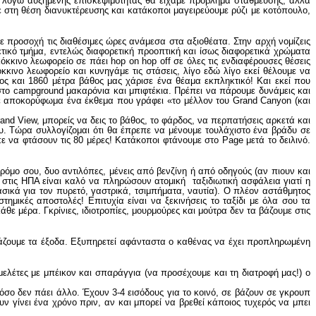
ότι λόγω αυξημένης επισκεψιμότητας θα είχαμε πρόβλημα στάθμευσης, αλλά
 στη θέση διανυκτέρευσης και κατάκοποι μαγειρεύουμε ρύζι με κοτόπουλο,
με προσοχή τις διαθέσιμες ώρες ανάμεσα στα αξιοθέατα. Στην αρχή νομίζεις
ορετικό τμήμα, εντελώς διαφορετική προοπτική και ίσως διαφορετικά χρώματα
κκινο λεωφορείο σε πάει hop on hop off σε όλες τις ενδιαφέρουσες θέσεις
κινο λεωφορείο και κυνηγάμε τις στάσεις, λίγο εδώ λίγο εκεί θέλουμε να
ος και 1860 μέτρα βάθος μας χάρισε ένα θέαμα εκπληκτικό! Και εκεί που
 στο campground μακαρόνια και μπιφτέκια. Πρέπει να πάρουμε δυνάμεις και
με αποκορύφωμα ένα έκθεμα που γράφει «το μέλλον του Grand Canyon (και
nd View, μπορείς να δεις το βάθος, το φάρδος, να περπατήσεις αρκετά και
υ. Τώρα συλλογίζομαι ότι θα έπρεπε να μένουμε τουλάχιστο ένα βράδυ σε
πε να φτάσουν τις 80 μέρες! Κατάκοποι φτάνουμε στο Page μετά το δειλινό.
ρόμο σου, δυο αντιλόπες, μένεις από βενζίνη ή από οδηγούς (αν πιουν και
ς στις ΗΠΑ είναι καλό να πληρώσουν ατομική ταξιδιωτική ασφάλεια γιατί η
ασικά για τον πυρετό, γαστρικά, τσιμπήματα, ναυτία). Ο πλέον αστάθμητος
ημικές αποστολές! Επιτυχία είναι να ξεκινήσεις το ταξίδι με όλα σου τα
ε μέρα. Γκρίνιες, ιδιοτροπίες, μουρμούρες και μούτρα δεν τα βάζουμε στις
ράζουμε τα έξοδα. Εξυπηρετεί αφάνταστα ο καθένας να έχει προπληρωμένη
λέτες με μπέικον και σπαράγγια (να προσέχουμε και τη διατροφή μας!) ο
όσο δεν πάει άλλο. Έχουν 3-4 εισόδους για το κοινό, σε βάζουν σε γκρουπ
 γίνει ένα χρόνο πριν, αν και μπορεί να βρεθεί κάποιος τυχερός να μπει