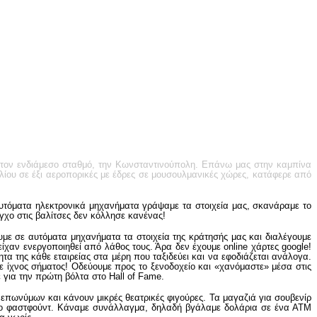
 στον ενδιάμεσο σταθμό, την Κωνσταντινούπολη. Επάνω μας στην καμπίνα
ιλίου σε έξι αεροπορικές με έδρες σε μουσουλμανικές χώρες, κατάφερε από
υτόματα ηλεκτρονικά μηχανήματα γράψαμε τα στοιχεία μας, σκανάραμε το
χο στις βαλίτσες δεν κόλλησε κανένας!
υμε σε αυτόματα μηχανήματα τα στοιχεία της κράτησής μας και διαλέγουμε
ίχαν ενεργοποιηθεί από λάθος τους. Άρα δεν έχουμε online χάρτες google!
ητα της κάθε εταιρείας στα μέρη που ταξιδεύει και να εφοδιάζεται ανάλογα.
τε ίχνος σήματος! Οδεύουμε προς το ξενοδοχείο και «χανόμαστε» μέσα στις
ε για την πρώτη βόλτα στο Hall of Fame.
 επωνύμων και κάνουν μικρές θεατρικές φιγούρες. Τα μαγαζιά για σουβενίρ
24ωρο φαστφούντ. Κάναμε συνάλλαγμα, δηλαδή βγάλαμε δολάρια σε ένα ΑΤΜ