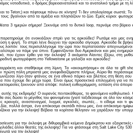
ρόμος νοτιοδυτικά, ο δρόμος βορειοανατολικά και το ανατολικό τμήμα με τη λί
ι το Teton;) και πέφτουμε πάνω σε κίνηση! Τι δεν υπολογίσαμε σωστά; Το
ς τους: βγαίνουν από τα αμάξια και πλησιάζουν το ζώο. Εμείς κύριοι: φωτο
έατα 3 ημερών σήμερα! Ξεκινάμε από το δυτικό loop, περνάμε στο βόρειο
ι παρατηρούμε ότι ενοικιάζουν σπρέι για τις αρκούδες! Ρωτάμε και μας ε
 λύση η φυγή. Το σπρέι λένε διώχνει την αρκούδα σίγουρα. Αρκούδα δε βρήκ
ους λοιπόν: τους περισυλλέγουμε την ώρα που περπατούσαν απεγνωσμένοι στ
 καλύτερα να πάμε για ύπνο. Εμφανίζονται δυο Αμερικάνοι και μας ενημερώ
, που έχουν έρθει για την έκλειψη! 3 ακάματοι Αίαντες (ξέρω, στη μυθολ
 βραδινή φωτογράφιση στο Yellowstone με γαλαξία και αρκούδες!
ταρράκτη και σταθήκαμε στη λίμνη. Τα «ακουμπήσαμε» σε όλα τα gift sh
την πρώτη πόλη μπροστά μας ανεφοδιαζόμαστε πλήρως. Αύριο θα περάσουμε 
ωνίζεσαι λίγο όταν φτάνεις σε ένα εθνικό πάρκο και βλέπεις στη θέση σου
α που έχουμε δει μέχρι τώρα. Είναι όμως προσεκτικά επιλεγμένη για να π
ροετοιμασίες ξεκινούν από απόψε: πολική ευθυγράμμιση, εστίαση στο άπειρο
η αυτής της εκδρομής! Ο ουρανός πεντακάθαρος, το φαινόμενο καθηλωτικό. 
 σας δώσει το μέγεθος του φαινομένου (γιατί ταξιδεύουμε σε όλο τον κόσμο 
ς κραυγές, αναστεναγμοί, λυγμοί, αγκαλιές, σιωπές… τι είδαμε και τι φω
, το Δία, πολλά άστρα, ένα απόκοσμο σκοτάδι πάνω μας, ένα απόκοσμο ημίφ
ουζάκια για την έκλειψη! Βέβαια τα κορίτσια θέλησαν να χαράξουν την υπογ
οσίευση για την έκλειψη με διθυραμβικά κείμενα Δημόκριτου και εξαιρετικέ
χιλιάδες άλλοι θεατές της έκλειψης! Για να φτάσουμε στη Salt Lake City 5
γωτά για την έκλειψη!