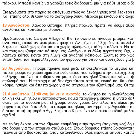
πάρκου. Μπορεί κανείς να χαράξει τρεις διαδρομές, μια για κάθε μέρα: ο δ
Εισερχόμαστε στο πάρκο το απόγευμα (πώς να ξεκολλήσεις από Jackson κα
Και επίσης όλοι θέλουν να το φωτογραφίσουν; Μερικοί με κίνδυνο της ζωή
19 Αυγούστου
. Χαλαρό ξύπνημα, πλήρες πρωινό, πρέπει να δούμε αξιοθ
αντιλόπες και κοπάδια με βίσωνες.
Βραδιάζουμε στο Canyon Village of the Yellowstone, πίνουμε μπύρες κα
αναπνοής, ειδικά αν μεταφέρεις τρόφιμα. Αν τρέχει με 40 χμ δεν αποτελεί
3 φίλους, αλλά χωρίς δίκτυο και χωρίς τηλέφωνα, στάθηκε αδύνατο. Να τ
και τους κοιμίζουμε στα κάμπερ μας. Αντέχουμε κι άλλη περιπέτεια; Όχι,
λάστιχα κάπου κοντά στη λίμνη και αναζητά κάποιους Έλληνες στο χωριό
εντοπίζουν, τον περισυλλέγουν, τον φέρνουν για ύπνο και συνεχίζουν για
20 Αυγούστου
. Πήραμε πρωινό όλοι μαζί, επισκεφθήκαμε το μεγάλο κα
παρατηρούμε τα χαρακτηριστικά ενός αετού που ενδημεί στην περιοχή. Σ
Σελήνης που έχει το καθήκον να μας κρύψει τον ήλιο! Όπως και νά’χει, ψ
επώνυμό σου! Η περιοχή αυτή δεν έχει τίποτα από τα μαγικά και θαυμάσι
κόσμο, ησυχία και άπλετο χώρο για να στήσουμε τον εξοπλισμό μας. Οι π
21 Αυγούστου. 11:40 συμβαίνει ο σκοπός
, το κίνητρο και η ολοκλήρωσ
ολική έκλειψη ηλίου αυτοπροσώπως, καμία περιγραφή, εικόνα ή βίντεο δε θα
σκιές, με τα σουρωτήρια, εξηγούμε στους γύρω. Στο τέλος της ολικότητα
μαργαριταρένιο δακτυλίδι, το στέμμα του ήλιου, τον Ερμή, την Αφροδίτη
έτσι και αυτή τη φορά ο Άγγελος και ο Κίμων έχουν ετοιμάσει ειδικά μπλ
σχέδια!
Με το Δημόκριτο και τον Κίμωνα ετοιμάζουμε την πρώτη (παγκοσμίως) δημ
στο δρόμο για τον επόμενο σταθμό μας. Στους δρόμους επίσης βρίσκονται 
περνάμε από βοσκοτόπια. Όταν καταφθάνουν όλοι, κερνάμε μπύρες και πα