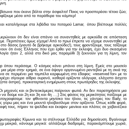
μνη.
 βίσωνα που έκανε βόλτα στην άσφαλτο! Ποιος να προσπεράσει τέτοιο ζώο;
γραφίζουμε μέσα από τα παράθυρα του κάμπερ!
 και καταλήγουμε στα λιβάδια του ποταμού Lamar, όπου βλέπουμε πολλές
νημερώνουν ότι δεν είναι σπάνιο να συναντηθείς με αρκούδα σε απόσταση
αμε. Περιπέτειες όμως είχαμε! Από το πρωί έπρεπε να είχαμε συναντηθεί με
ο δάσος (γιαυτό δε βρήκαμε αρκούδες!), τους φροντίζουμε, τους ταΐζουμε
νουν ότι ένας Έλληνας που έχει έρθει για την έκλειψη, έχει δυο σκασμένα
ογία ήταν 2, αλλά στο δικό μας παραμύθι 3) ξεκινούν για τη λίμνη, τον
op όπου περάσαμε. Ο κόσμος κάνει μπάνιο στη λίμνη. Εμείς στο μουσείο
μια μέρα στην ερημιά, σε ένα άψογα οργανωμένο ραντεβού με τη σκιά της
 να σε περιμένει μια ταμπέλα καρφωμένη στο έδαφος: «reserved for» με το
αρέχει σίγουρα αίθριο ουρανό, καθαρό ορίζοντα ολόγυρα, ελάχιστο άσχετο
 (στα άστρα), προκαταρτική ενημέρωση στους πρωτάρηδες της έκλειψης.
Οι μηχανές και οι βιντεοκάμερες παίρνουν φωτιά. Αν δεν παρατηρήσετε μια
να δούμε και 2η και 3η και 4η …;) Στις φάσεις της μερικότητας παίζουμε με
τογραφίσαμε: τον φθίνοντα μηνίσκο του ήλιου, τις χάντρες του Baily, το
ως γύρω μας και ένα μουντό ηλιοβασίλεμα στον ορίζοντα. Όπως κάθε φορά,
ραφή τους, πήραν τα ψαλίδια και έκοψαν μανίκια και πλάτες σε χαβανέζικα
ς φωτογραφίες Κίμωνα και τα στέλνουμε Ελλάδα για δημοσίευση. Βγαίνουμε
30 χμ μακριά, κάνουμε μαγικά: αλλάζουμε διαδρομές, παρακάμπτουμε χωριά,