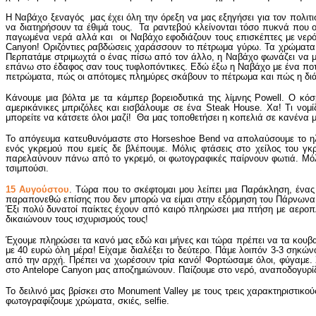
Η Ναβάχο ξεναγός μας έχει όλη την όρεξη να μας εξηγήσει για τον πολιτι
να διατηρήσουν τα έθιμά τους. Τα ραντεβού κλείνονται τόσο πυκνά που οι
παγωμένα νερά αλλά και οι Ναβάχο εφοδιάζουν τους επισκέπτες με νερό 
Canyon! Οριζόντιες ραβδώσεις χαράσσουν το πέτρωμα γύρω. Τα χρώματα 
Περπατάμε στριμωχτά ο ένας πίσω από τον άλλο, η Ναβάχο φωνάζει να μ
επάνω στο έδαφος σαν τους τυφλοπόντικες. Εδώ έξω η Ναβάχο με ένα ποτ
πετρώματα, πώς οι απότομες πλημύρες σκάβουν το πέτρωμα και πώς η διά
Κάνουμε μια βόλτα με τα κάμπερ βορειοδυτικά της λίμνης Powell. Ο κόσ
αμερικάνικες μπριζόλες και εισβάλουμε σε ένα Steak House. Χα! Τι νομ
μπορείτε να κάτσετε όλοι μαζί! Θα μας τοποθετήσει η κοπελιά σε κανένα 
Το απόγευμα κατευθυνόμαστε στο Horseshoe Bend να απολαύσουμε το ηλ
ενός γκρεμού που εμείς δε βλέπουμε. Μόλις φτάσεις στο χείλος του γκ
παρελαύνουν πάνω από το γκρεμό, οι φωτογραφικές παίρνουν φωτιά. Μόλι
τσιμπούσι.
15 Αυγούστου
. Τώρα που το σκέφτομαι μου λείπει μια Παράκληση, ένας 
παραπονεθώ επίσης που δεν μπορώ να είμαι στην εξόρμηση του Πάρνωνα
Έξι πολύ δυνατοί παίκτες έχουν από καιρό πληρώσει μια πτήση με αεροπλ
δικαιώνουν τους ισχυρισμούς τους!
Έχουμε πληρώσει τα κανό μας εδώ και μήνες και τώρα πρέπει να τα κουβα
με 40 ευρώ όλη μέρα! Είχαμε διαλέξει το δεύτερο. Πάμε λοιπόν 3-3 σηκώ
από την αρχή. Πρέπει να χωρέσουν τρία κανό! Φορτώσαμε όλοι, φύγαμε. 
στο Antelope Canyon μας αποζημιώνουν. Παίζουμε στο νερό, αναποδογυρί
Το δειλινό μας βρίσκει στο Monument Valley με τους τρεις χαρακτηριστικ
φωτογραφίζουμε χρώματα, σκιές, selfie.