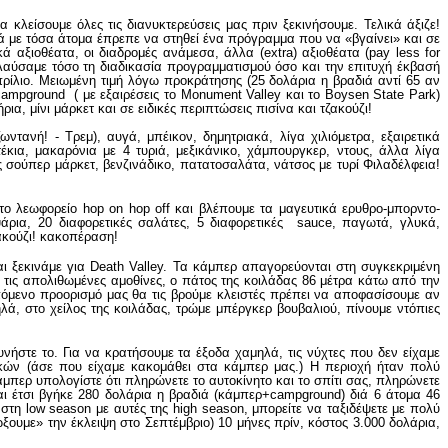
κλείσουμε όλες τις διανυκτερεύσεις μας πριν ξεκινήσουμε. Τελικά άξιζε!
λά με τόσα άτομα έπρεπε να στηθεί ένα πρόγραμμα που να «βγαίνει» και σε
ά αξιοθέατα, οι διαδρομές ανάμεσα, άλλα (extra) αξιοθέατα (pay less for
αύσαμε τόσο τη διαδικασία προγραμματισμού όσο και την επιτυχή έκβασή
πρίλιο. Μειωμένη τιμή λόγω προκράτησης (25 δολάρια η βραδιά αντί 65 αν
 campground ( με εξαιρέσεις το Monument Valley και το Boysen State Park)
ια, μίνι μάρκετ και σε ειδικές περιπτώσεις πισίνα και τζακούζι!
ανή! - Τρεμ), αυγά, μπέικον, δημητριακά, λίγα χιλιόμετρα, εξαιρετικά
κια, μακαρόνια με 4 τυριά, μεξικάνικο, χάμπουργκερ, ντους, άλλα λίγα
ός σούπερ μάρκετ, βενζινάδικο, πατατοσαλάτα, νάτσος με τυρί Φιλαδέλφεια!
το λεωφορείο hop on hop off και βλέπουμε τα μαγευτικά ερυθρο-μπορντο-
άρια, 20 διαφορετικές σαλάτες, 5 διαφορετικές sauce, παγωτά, γλυκά,
ζακούζι! κακοπέραση!
ι ξεκινάμε για Death Valley. Τα κάμπερ απαγορεύονται στη συγκεκριμένη
 τις απολιθωμένες αμοθίνες, ο πάτος της κοιλάδας 86 μέτρα κάτω από την
πόμενο προορισμό μας θα τις βρούμε κλειστές πρέπει να αποφασίσουμε αν
ά, στο χείλος της κοιλάδας, τρώμε μπέργκερ βουβαλιού, πίνουμε ντόπιες
υνήστε το. Για να κρατήσουμε τα έξοδα χαμηλά, τις νύχτες που δεν είχαμε
κών (άσε που είχαμε κακομάθει στα κάμπερ μας.) Η περιοχή ήταν πολύ
άμπερ υπολογίστε ότι πληρώνετε το αυτοκίνητο και το σπίτι σας, πληρώνετε
και έτσι βγήκε 280 δολάρια η βραδιά (κάμπερ+campground) διά 6 άτομα 46
τη low season με αυτές της high season, μπορείτε να ταξιδέψετε με πολύ
ξουμε» την έκλειψη στο Σεπτέμβριο) 10 μήνες πρίν, κόστος 3.000 δολάρια,