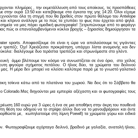
έρχονται πλημύρες , την εκμετάλλευση από τους αποίκους, τις προσπάθειες
με στην ουρά 13:50 και κατεβήκαμε στα έγκατα της γης 14:20. Όλοι είχαμε
χνιούνται όλα τη στιγμή που θα βρεθείς στον πρώτο θάλαμο του Antelope
αι κίτρινα ανάλογα με το πώς τα χτυπάει το φως που έρχεται από ψηλά.
 σημεία να μας πάρει ομαδική φωτογραφία! Ξετρυπώνουμε από το φαράγγι
μας πώς οι επαναλαμβανόμενοι κύκλοι βροχής – ξηρασίας δημιούργησαν τα
ter sports. Αποφασίζουμε ότι είναι η ώρα να απολαύσουμε τις γιγάντιες
ν τραπέζι; Όχι! Χρειάζεσαι προκράτηση, υπάρχει λίστα αναμονής και δεν
ύκολα: διαλέγουμε δυο τεράστια τραπέζια και στρωνόμαστε στο γλέντι.
υκή άμμο βλέπουμε τον κόσμο να συνωστίζεται σε ένα όριο, στο χείλος
ευτη φιγούρα σχήματος πετάλου. Ο ήλιος δύει, τα χρώματα του δειλινού
μας. Η μέρα δεν μπορεί να κλείσει καλύτερα παρά με το γνωστό γαλατικό
τικη τσίκνα κάτω από τα πλατάνια του χωριού. Να δεις ότι το Σάββατο θα
 Colorado.Μας διηγούνται μια εμπειρία αξέχαστη και οι φωτογραφίες τους
 χρέωση 160 ευρώ για 3 ώρες ή ένα σε μια αποθήκη στην άκρη του πουθενά
τη θέση του οδηγού να το στρίψει άλλοι δυο να το μανουβράρουν και άντε
ιορθώστε με, κωπηλατούμε στη λίμνη Poewll) τα χρώματα γύρω και ειδικά
ρν. Φωτογραφίζουμε αχόρταγα δειλινό, βραδινό με γαλαξία, ανατολή ήλιου,