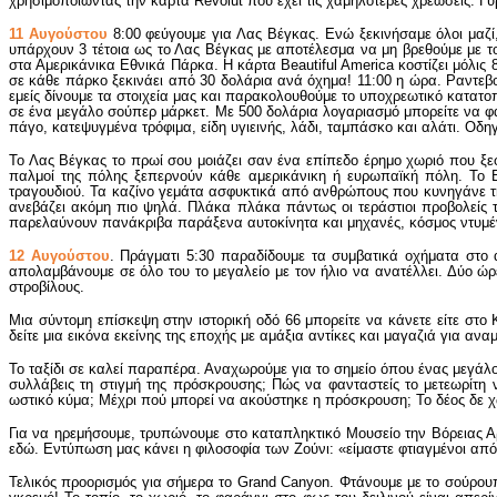
χρησιμοποιώντας την κάρτα Revolut που έχει τις χαμηλότερες χρεώσεις. Γ
11 Αυγούστου
8:00 φεύγουμε για Λας Βέγκας. Ενώ ξεκινήσαμε όλοι μαζί
υπάρχουν 3 τέτοια ως το Λας Βέγκας με αποτέλεσμα να μη βρεθούμε με τ
στα Αμερικάνικα Εθνικά Πάρκα. Η κάρτα Beautiful America κοστίζει μόλις 
σε κάθε πάρκο ξεκινάει από 30 δολάρια ανά όχημα! 11:00 η ώρα. Ραντεβο
εμείς δίνουμε τα στοιχεία μας και παρακολουθούμε το υποχρεωτικό κατατοπ
σε ένα μεγάλο σούπερ μάρκετ. Με 500 δολάρια λογαριασμό μπορείτε να φα
πάγο, κατεψυγμένα τρόφιμα, είδη υγιεινής, λάδι, ταμπάσκο και αλάτι. Οδη
Το Λας Βέγκας το πρωί σου μοιάζει σαν ένα επίπεδο έρημο χωριό που ξε
παλμοί της πόλης ξεπερνούν κάθε αμερικάνικη ή ευρωπαϊκή πόλη. Το B
τραγουδιού. Τα καζίνο γεμάτα ασφυκτικά από ανθρώπους που κυνηγάνε την
ανεβάζει ακόμη πιο ψηλά. Πλάκα πλάκα πάντως οι τεράστιοι προβολείς 
παρελαύνουν πανάκριβα παράξενα αυτοκίνητα και μηχανές, κόσμος ντυμέν
12 Αυγούστου
. Πράγματι 5:30 παραδίδουμε τα συμβατικά οχήματα στο α
απολαμβάνουμε σε όλο του το μεγαλείο με τον ήλιο να ανατέλλει. Δύο ώρε
στροβίλους.
Μια σύντομη επίσκεψη στην ιστορική οδό 66 μπορείτε να κάνετε είτε στο 
δείτε μια εικόνα εκείνης της εποχής με αμάξια αντίκες και μαγαζιά για αν
Το ταξίδι σε καλεί παραπέρα. Αναχωρούμε για το σημείο όπου ένας μεγάλος 
συλλάβεις τη στιγμή της πρόσκρουσης; Πώς να φανταστείς το μετεωρίτη ν
ωστικό κύμα; Μέχρι πού μπορεί να ακούστηκε η πρόσκρουση; Το δέος δε χωρ
Για να ηρεμήσουμε, τρυπώνουμε στο καταπληκτικό Μουσείο την Βόρειας Αρ
εδώ. Εντύπωση μας κάνει η φιλοσοφία των Ζούνι: «είμαστε φτιαγμένοι από
Τελικός προορισμός για σήμερα το Grand Canyon. Φτάνουμε με το σούρουπο