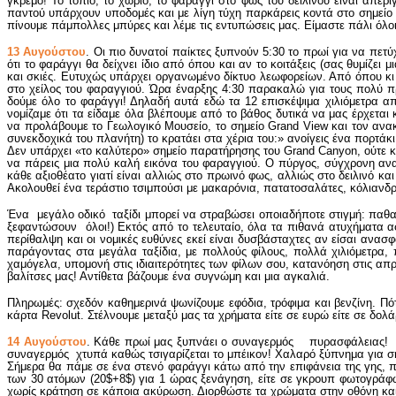
γκρεμό! Το τοπίο, το χωριό, το φαράγγι στο φως του δειλινού είναι απε
παντού υπάρχουν υποδομές και με λίγη τύχη παρκάρεις κοντά στο σημείο 
πίνουμε πάμπολλες μπύρες και λέμε τις εντυπώσεις μας. Είμαστε πάλι όλοι
13 Αυγούστου
. Οι πιο δυνατοί παίκτες ξυπνούν 5:30 το πρωί για να πετ
ότι το φαράγγι θα δείχνει ίδιο από όπου και αν το κοιτάξεις (σας θυμίζει
και σκιές. Ευτυχώς υπάρχει οργανωμένο δίκτυο λεωφορείων. Από όπου κι α
στο χείλος του φαραγγιού. Ώρα έναρξης 4:30 παρακαλώ για τους πολύ πρω
δούμε όλο το φαράγγι! Δηλαδή αυτά εδώ τα 12 επισκέψιμα χιλιόμετρα απ
νομίζαμε ότι τα είδαμε όλα βλέπουμε από το βάθος δυτικά να μας έρχεται
να προλάβουμε το Γεωλογικό Μουσείο, το σημείο Grand View και τον ανα
συνεκδοχικά του πλανήτη) το κρατάει στα χέρια του:» ανοίγεις ένα π
Δεν υπάρχει «το καλύτερο» σημείο παρατήρησης του Grand Canyon, ούτε κα
να πάρεις μια πολύ καλή εικόνα του φαραγγιού. Ο πύργος, σύγχρονη ανα
κάθε αξιοθέατο γιατί είναι αλλιώς στο πρωινό φως, αλλιώς στο δειλινό κα
Ακολουθεί ένα τεράστιο τσιμπούσι με μακαρόνια, πατατοσαλάτες, κόλιανδρ
Ένα μεγάλο οδικό ταξίδι μπορεί να στραβώσει οποιαδήποτε στιγμή: παθαίν
ξεφαντώσουν όλοι!) Εκτός από το τελευταίο, όλα τα πιθανά ατυχήματα ασφ
περίθαλψη και οι νομικές ευθύνες εκεί είναι δυσβάσταχτες αν είσαι ανασ
παράγοντας στα μεγάλα ταξίδια, με πολλούς φίλους, πολλά χιλιόμετρα, π
χαμόγελα, υπομονή στις ιδιαιτερότητες των φίλων σου, κατανόηση στις απρ
βαλίτσες μας! Αντίθετα βάζουμε ένα συγνώμη και μια αγκαλιά.
Πληρωμές: σχεδόν καθημερινά ψωνίζουμε εφόδια, τρόφιμα και βενζίνη. Π
κάρτα Revolut. Στέλνουμε μεταξύ μας τα χρήματα είτε σε ευρώ είτε σε δολά
14 Αυγούστου
. Κάθε πρωί μας ξυπνάει ο συναγερμός πυρασφάλειας! Καθ
συναγερμός χτυπά καθώς τσιγαρίζεται το μπέικον! Χαλαρό ξύπνημα για σή
Σήμερα θα πάμε σε ένα στενό φαράγγι κάτω από την επιφάνεια της γης, πο
των 30 ατόμων (20$+8$) για 1 ώρας ξενάγηση, είτε σε γκρουπ φωτογράφων
χωρίς κράτηση σε κάποια ακύρωση. Διορθώστε τα χρώματα στην οθόνη και 