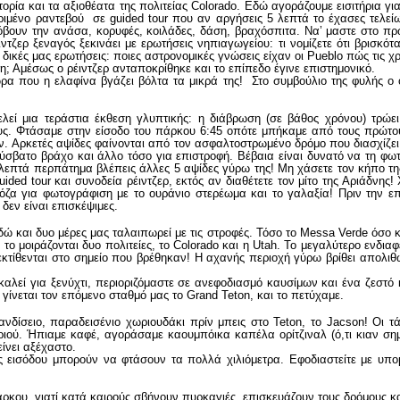
 ιστορία και τα αξιοθέατα της πολιτείας Colorado. Εδώ αγοράζουμε εισιτήρια
κεκριμένο ραντεβού σε guided tour που αν αργήσεις 5 λεπτά το έχασες τελε
όβουν την ανάσα, κορυφές, κοιλάδες, δάση, βραχόσπιτα. Να’ μαστε στο π
τζερ ξεναγός ξεκινάει με ερωτήσεις νηπιαγωγείου: τι νομίζετε ότι βρισκότ
με δικές μας ερωτήσεις: ποιες αστρονομικές γνώσεις είχαν οι Pueblo πώς τις
; Αμέσως ο ρέιντζερ ανταποκρίθηκε και το επίπεδο έγινε επιστημονικό.
ώρα που η ελαφίνα βγάζει βόλτα τα μικρά της! Στο συμβούλιο της φυλής ο
λεί μια τεράστια έκθεση γλυπτικής: η διάβρωση (σε βάθος χρόνου) τρώε
ς. Φτάσαμε στην είσοδο του πάρκου 6:45 οπότε μπήκαμε από τους πρώτους 
ών. Αρκετές αψίδες φαίνονται από τον ασφαλτοστρωμένο δρόμο που διασχίζε
 δύσβατο βράχο και άλλο τόσο για επιστροφή. Βέβαια είναι δυνατό να τη φ
 λεπτά περπάτημα βλέπεις άλλες 5 αψίδες γύρω της! Μη χάσετε τον κήπο 
ided tour και συνοδεία ρέιντζερ, εκτός αν διαθέτετε τον μίτο της Αριάδνης!
 πόζα για φωτογράφιση με το ουράνιο στερέωμα και το γαλαξία! Πριν την ε
 δεν είναι επισκέψιμες.
δώ και δυο μέρες μας ταλαιπωρεί με τις στροφές. Τόσο το Messa Verde όσο κα
 το μοιράζονται δυο πολιτείες, το Colorado και η Utah. Το μεγαλύτερο ενδι
κτίθενται στο σημείο που βρέθηκαν! Η αχανής περιοχή γύρω βρίθει απολιθ
λεί για ξενύχτι, περιοριζόμαστε σε ανεφοδιασμό καυσίμων και ένα ζεστό κα
γίνεται τον επόμενο σταθμό μας το Grand Teton, και το πετύχαμε.
ρανδίσειο, παραδεισένιο χωριουδάκι πρίν μπεις στο Teton, το Jacson! Οι 
ιού. Ήπιαμε καφέ, αγοράσαμε καουμπόικα καπέλα ορίτζιναλ (ό,τι κιαν σημαί
ίνει αξέχαστο.
ς εισόδου μπορούν να φτάσουν τα πολλά χιλιόμετρα. Εφοδιαστείτε με υπομ
άρκου, γιατί κατά καιρούς σβήνουν πυρκαγιές, επισκευάζουν τους δρόμους κα