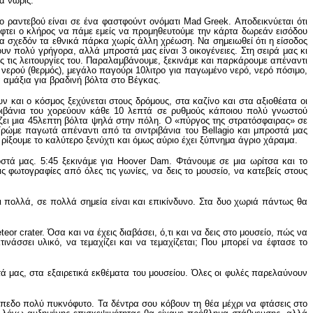
α νωρίς.
 ραντεβού είναι σε ένα φαστφούντ ονόματι Mad Greek. Αποδεικνύεται ότι
φτει ο κλήρος να πάμε εμείς να προμηθευτούμε την κάρτα δωρεάν εισόδου
όλα σχεδόν τα εθνικά πάρκα χωρίς άλλη χρέωση. Να σημειωθεί ότι η είσοδος
ν πολύ γρήγορα, αλλά μπροστά μας είναι 3 οικογένειες. Στη σειρά μας κι
ες τις λειτουργίες του. Παραλαμβάνουμε, ξεκινάμε και παρκάρουμε απέναντι
νερού (θερμός), μεγάλο παγούρι 10λιτρο για παγωμένο νερό, νερό πόσιμο,
ά αμάξια για βραδινή βόλτα στο Βέγκας.
και ο κόσμος ξεχύνεται στους δρόμους, στα καζίνο και στα αξιοθέατα οι
τριβάνια του χορεύουν κάθε 10 λεπτά σε ρυθμούς κάποιου πολύ γνωστού
ίζει μια 45λεπτη βόλτα ψηλά στην πόλη. Ο «πύργος της στρατόσφαιρας» σε
ρώμε παγωτά απέναντι από τα σιντριβάνια του Bellagio και μπροστά μας
ξουμε το καλύτερο ξενύχτι και όμως αύριο έχει ξύπνημα άγριο χάραμα.
οστά μας. 5:45 ξεκινάμε για Hoover Dam. Φτάνουμε σε μια ωρίτσα και το
 φωτογραφίες από όλες τις γωνίες, να δεις το μουσείο, να κατεβείς στους
ει πολλά, σε πολλά σημεία είναι και επικίνδυνο. Στα δυο χωριά πάντως θα
r crater. Όσα και να έχεις διαβάσει, ό,τι και να δεις στο μουσείο, πώς να
νάσσει υλικό, να τεμαχίζει και να τεμαχίζεται; Που μπορεί να έφτασε το
ά μας, στα εξαιρετικά εκθέματα του μουσείου. Όλες οι φυλές παρελαύνουν
ψίπεδο πολύ πυκνόφυτο. Τα δέντρα σου κόβουν τη θέα μέχρι να φτάσεις στο