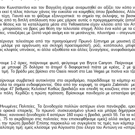
ν Κωνσταντίνο και τον Βαγγέλη είχαμε αναρωτηθεί αν αξίζει τον κόπο να 
εκεί ή τέλος πάντων χάνεις την ευκολία να κοιμηθείς όπου βραδιάσεις. Αλ
ύχη. Γιαυτό και το ψάξαμε εξονυχιστικά: το σημείο της έκλειψης, τα βασικ
τός από τη διπλή απόλαυση που μας χάρισε αυτός ο προγραμματισμός (απολ
οι θέσεις και τα καταλύματα μέσα στο Yellowstone είχαν κλείσει από τον Α
οί, μπορούσες να βρεις μια θέση την τελευταία στιγμή. Άλλο ένα καλό με τα
έτες, ντουζιέρες με ζεστό νερό ακόμη και τα μεσάνυχτα, πλυντήρια – στεγνωτήρ
ναγε τελειότερα από την προηγούμενη! Πρωινό ξύπνημα με μουσική (ζωντ
μιλάμε για οργάνωση και σκληρή προετοιμασία!), ρύζι, κοτόπουλο, μπιφτέ
ένας κλεφτός υπνάκος, κι άλλα αξιοθέατα και άλλες ξεναγήσεις, ανεφοδιασμ
χνουμε 1-2 άριες, παίρνουμε φωτό, φεύγουμε για Bryce Canyon. Παίρνουμε 
ο με μπουφέ 25 δολάρια το άτομο! 6 διαφορετικά πιάτα με κρέας, 2 με ψ
ιμή. Το βράδυ μας βρίσκει στο Oasis resort στο Las Vegas με πισίνα και τ
Παίρνουμε συμβατικά αυτοκίνητα στο αεροδρόμιο, παραδίδουμε τα κάμπερ κα
όλα τα σημεία ενδιαφέροντος. Θέα από την κορυφή, το σημείο Zabrinski με
άμε 47 βαθμούς Κελσίου! Καθώς βραδιάζει και επειδή τις κουζίνες στον ε
 πόλη. Κερδίζει η πρώτη πρόταση. Βρίσκουμε πανδοχείο με εστιατόριο ψηλ
ς Ηνωμένες Πολιτείες. Τα ξενοδοχεία πολλών αστέρων είναι πανάκριβα, ερε
τα οριακά επαρκής. Το πρωινό: συσκευασμένο γλυκό και μπάρα δημητρια
έθους: κανονικό ξενοδοχείο 4 αστέρων 160 ευρώ η βραδιά, μοτέλ 55. Για τα κ
, 75 το ακριβότερο στις πολιτείες που επισκεφθήκαμε εμείς) αλλά ακόμη 
 την πρώτη βραδιά! Επίσης παρακαλώ να συγκρίνετε τις τιμές των κάμπερ σ
αλύτερη τιμή: εμείς κλείσαμε για Αύγουστο (του έλεγα του Αντώνη να «σπρώ