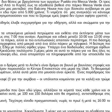
 για δυο θέσεις με βραχόσπιτα των αρχαίων Pueblo στο Messa Verde. Οι τρεις
ίως! Από το Κορτέζ έως τα αξιοθέατα βαθειά στο πάρκο Messa Verde είναι
ρώτο μας ραντεβού: στο Balcony House που έχει δύσκολο ανέβασμα σε μια
αν εδώ πριν από 5.000 χρόνια; Τι νομίζετε ότι μας αναγκάζει να κάνουμε
 χρησιμοποιούσαν και που το ξέρουμε εμείς (αφού δεν έχουν αφήσει γραπτά; -
 οδηγός έλαβε συγχαρητήρια για την οδήγηση, αλλά και σκώμματα για την
ι τα υποκείμενα μαλακά πετρώματα και εκθέτει στα έκπληκτα μάτια των
στις 7:00 που ανοίγει. Αργότερα και ειδικά μεταξύ 10:00 και 13:00 στην
ι το πάρκο, αλλά οι πιο εντυπωσιακές απαιτούν περπάτημα. Η πιο διάσημη
ωτογραφίσεις από μακριά από ένα άλλο πάρκιν με τηλεφακό. Η δεύτερη πιο
της Εδέμ με πολλές αψίδες γύρω. Υπάρχει ένα δαιδαλώδες σύστημα αψίδων
 Χρειάζεσαι τουλάχιστο 3 μέρες μέσα σε αυτό το πάρκο για να δεις όλες τις
πίσκεψη εδώ, είναι απαραίτητο να πληροφορείσθε από την ιστοσελίδα του
ι ο δρόμος μετά το Arche’s είναι δρόμοι σε βουνό με βουνίσιες στροφές και
αφέρον παρουσιάζει το Κέντρο Επισκεπτών στη μεριά της Utah. Το θαυμασμό
ωμάτων, αλλά αυτά μέσα στο μουσείο είναι αρκετά. Ένας παράδρομος του
φέ (3 για την ακρίβεια – οι υπόλοιποι κοιμούνται για τα καλά) και τρώμε
τάρανδοι που ζουν εδώ γύρω, αλλάζουν τα κέρατά τους κάθε χρόνο και οι
νει αυτό, με 100 και 150 δολάρια κάτι θα σημαίνει), αντισταθήκαμε στις
ονή. Ταχύτερη είσοδο πραγματοποιείς νωρίς το πρωί ή μετά τις 16:00 το
ι τα μονοπάτια. Χρειαζόμαστε 3 μέρες για να χορτάσουμε τα αξιοθέατα του