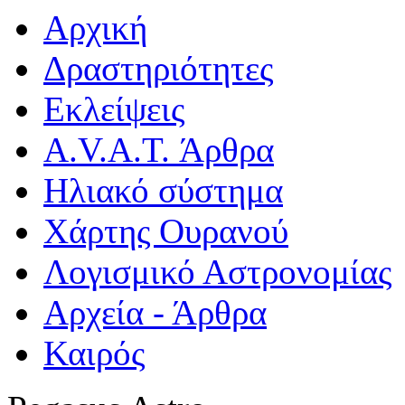
Αρχική
Δραστηριότητες
Εκλείψεις
A.V.A.T. Άρθρα
Ηλιακό σύστημα
Χάρτης Ουρανού
Λογισμικό Αστρoνομίας
Αρχεία - Άρθρα
Καιρός