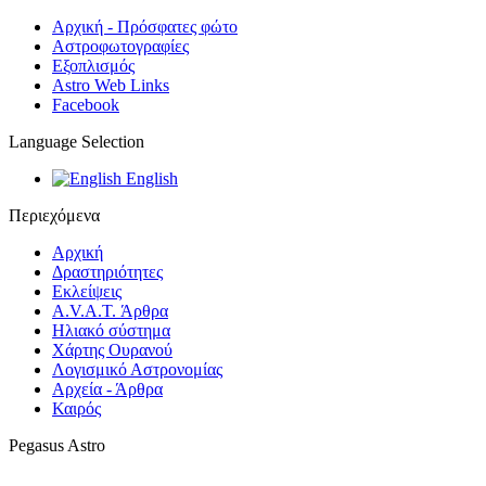
Αρχική - Πρόσφατες φώτο
Αστροφωτογραφίες
Εξοπλισμός
Astro Web Links
Facebook
Language Selection
English
Περιεχόμενα
Αρχική
Δραστηριότητες
Εκλείψεις
A.V.A.T. Άρθρα
Ηλιακό σύστημα
Χάρτης Ουρανού
Λογισμικό Αστρoνομίας
Αρχεία - Άρθρα
Καιρός
Pegasus Astro