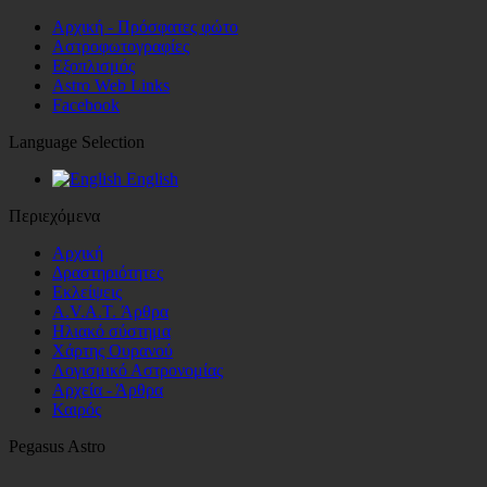
Αρχική - Πρόσφατες φώτο
Αστροφωτογραφίες
Εξοπλισμός
Astro Web Links
Facebook
Language Selection
English
Περιεχόμενα
Αρχική
Δραστηριότητες
Εκλείψεις
A.V.A.T. Άρθρα
Ηλιακό σύστημα
Χάρτης Ουρανού
Λογισμικό Αστρoνομίας
Αρχεία - Άρθρα
Καιρός
Pegasus Astro