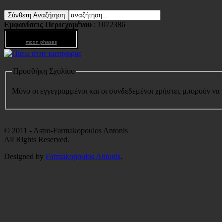
Εμφανίσεις Περιεχομένου
: 1072386
moon phases
Προσθήκη Σχολίου
Μόνο οι εγγεγραμμένοι και οι συνδεδεμένοι χρήστες μπορούν να
© 2011 - Astro-Farmakopoulos Antonis
All Rights Reserved.
Designed by
Farmakopoulos Antonis
.