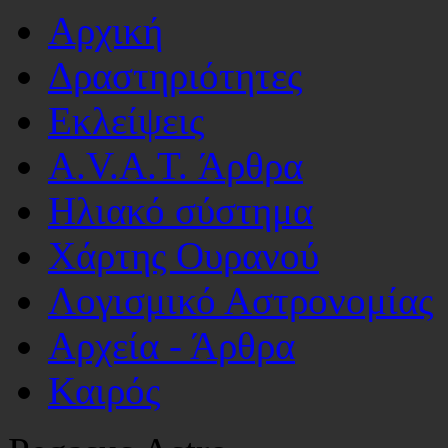
Αρχική
Δραστηριότητες
Εκλείψεις
A.V.A.T. Άρθρα
Ηλιακό σύστημα
Χάρτης Ουρανού
Λογισμικό Αστρoνομίας
Αρχεία - Άρθρα
Καιρός