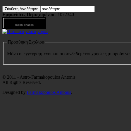
Εμφανίσεις Περιεχομένου
: 1072340
moon phases
Προσθήκη Σχολίου
Μόνο οι εγγεγραμμένοι και οι συνδεδεμένοι χρήστες μπορούν να
© 2011 - Astro-Farmakopoulos Antonis
All Rights Reserved.
Designed by
Farmakopoulos Antonis
.