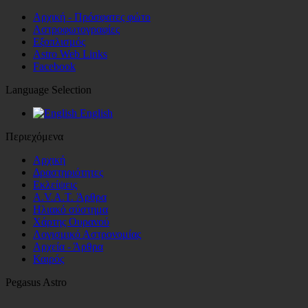
Αρχική - Πρόσφατες φώτο
Αστροφωτογραφίες
Εξοπλισμός
Astro Web Links
Facebook
Language Selection
English
Περιεχόμενα
Αρχική
Δραστηριότητες
Εκλείψεις
A.V.A.T. Άρθρα
Ηλιακό σύστημα
Χάρτης Ουρανού
Λογισμικό Αστρoνομίας
Αρχεία - Άρθρα
Καιρός
Pegasus Astro