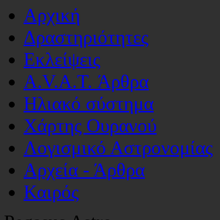
Αρχική
Δραστηριότητες
Εκλείψεις
A.V.A.T. Άρθρα
Ηλιακό σύστημα
Χάρτης Ουρανού
Λογισμικό Αστρoνομίας
Αρχεία - Άρθρα
Καιρός