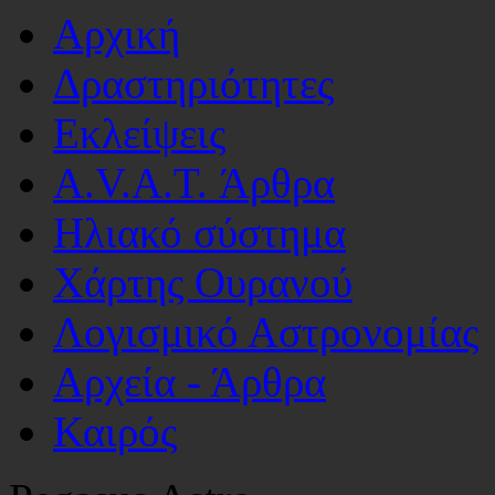
Αρχική
Δραστηριότητες
Εκλείψεις
A.V.A.T. Άρθρα
Ηλιακό σύστημα
Χάρτης Ουρανού
Λογισμικό Αστρoνομίας
Αρχεία - Άρθρα
Καιρός