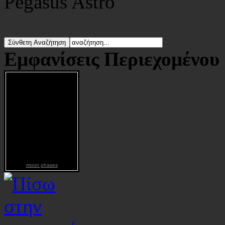
Pegasus Astro
Εμφανίσεις Περιεχομένου
moon phases