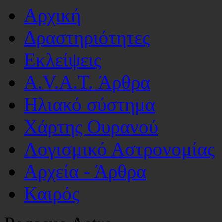
Αρχική
Δραστηριότητες
Εκλείψεις
A.V.A.T. Άρθρα
Ηλιακό σύστημα
Χάρτης Ουρανού
Λογισμικό Αστρoνομίας
Αρχεία - Άρθρα
Καιρός