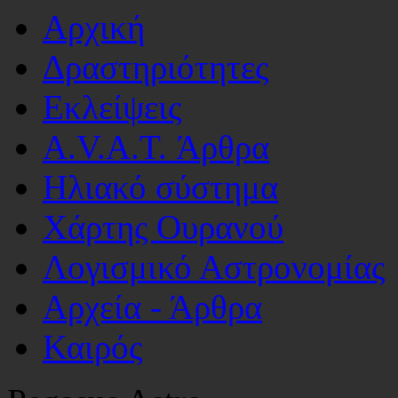
Αρχική
Δραστηριότητες
Εκλείψεις
A.V.A.T. Άρθρα
Ηλιακό σύστημα
Χάρτης Ουρανού
Λογισμικό Αστρoνομίας
Αρχεία - Άρθρα
Καιρός