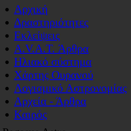
Αρχική
Δραστηριότητες
Εκλείψεις
A.V.A.T. Άρθρα
Ηλιακό σύστημα
Χάρτης Ουρανού
Λογισμικό Αστρoνομίας
Αρχεία - Άρθρα
Καιρός