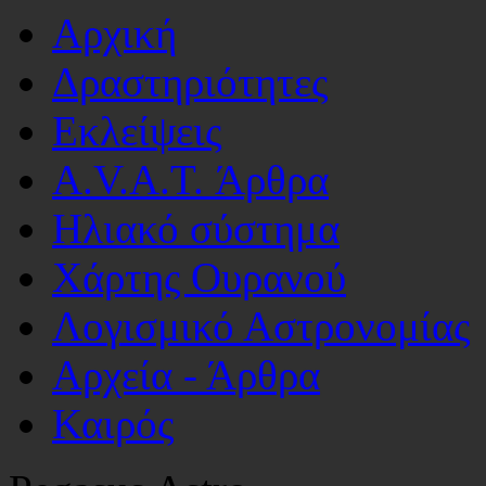
Αρχική
Δραστηριότητες
Εκλείψεις
A.V.A.T. Άρθρα
Ηλιακό σύστημα
Χάρτης Ουρανού
Λογισμικό Αστρoνομίας
Αρχεία - Άρθρα
Καιρός