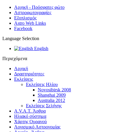
Αρχική - Πρόσφατες φώτο
Αστροφωτογραφίες
Εξοπλισμός
Astro Web Links
Facebook
Language Selection
English
Περιεχόμενα
Αρχική
Δραστηριότητες
Εκλείψεις
Εκλείψεις Ηλίου
Novosibirsk 2008
Shanghai 2009
Australia 2012
Εκλείψεις Σελήνης
A.V.A.T. Άρθρα
Ηλιακό σύστημα
Χάρτης Ουρανού
Λογισμικό Αστρoνομίας