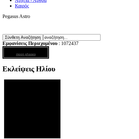
Αρχεία - Άρθρα
Καιρός
Pegasus Astro
Εμφανίσεις Περιεχομένου
: 1072437
moon phases
Εκλείψεις Ηλίου