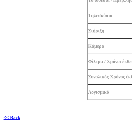
Τοποθεσία / Ημερ.λή
Τηλεσκόπιο
Στήριξη
Κάμερα
Φίλτρα / Χρόνοι έκθ
Συνολικός Χρόνος έκ
Λογισμικό
<< Back