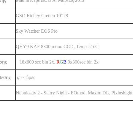
ψης
Mauna Kερατέα Obs, Μάρτιος 2012
GSO Richey Cretien 10" f8
Sky Watcher EQ6 Pro
QHY9 KAF 8300 mono CCD, Temp -25 C
εσης
L
18x600 sec bin 2x
,
R
G
B
9x300sec bin 2x
θεσης
5,5~ ώρες
Nebulosity 2 - Starry Night - EQmod, Maxim DL, Pixinshigh