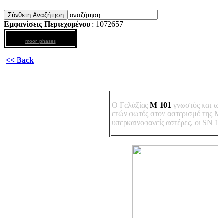
Εμφανίσεις Περιεχομένου
: 1072657
moon phases
<< Back
O Γαλάξίας
M 101
γνωστός και 
ετών φωτός στον αστερισμό της 
υπερκαινοφανείς αστέρες, οι SN 