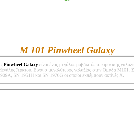
M 101 Pinwheel Galaxy
ως
Pinwheel Galaxy
είναι ένας μεγάλος ραβδωτός σπειροειδής γαλα
Μεγάλης Άρκτου. Είναι ο μεγαλύτερος γαλαξίας στην Ομάδα Μ101. Στ
1909A, SN 1951H και SN 1970G οι οποίοι εκπέμπουν ακτίνές Χ.