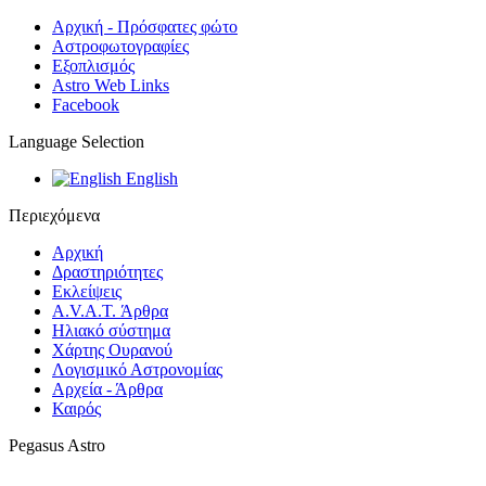
Αρχική - Πρόσφατες φώτο
Αστροφωτογραφίες
Εξοπλισμός
Astro Web Links
Facebook
Language Selection
English
Περιεχόμενα
Αρχική
Δραστηριότητες
Εκλείψεις
A.V.A.T. Άρθρα
Ηλιακό σύστημα
Χάρτης Ουρανού
Λογισμικό Αστρoνομίας
Αρχεία - Άρθρα
Καιρός
Pegasus Astro