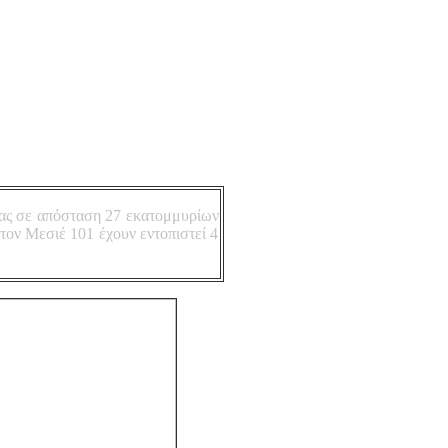
ξίας σε απόσταση 27 εκατομμυρίων
ον Μεσιέ 101 έχουν εντοπιστεί 4