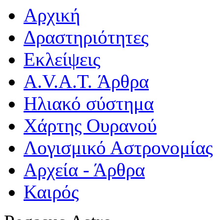
Αρχική
Δραστηριότητες
Εκλείψεις
A.V.A.T. Άρθρα
Ηλιακό σύστημα
Χάρτης Ουρανού
Λογισμικό Αστρoνομίας
Αρχεία - Άρθρα
Καιρός