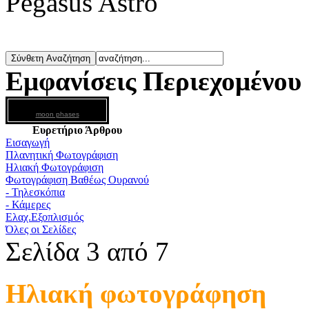
Pegasus Astro
Εμφανίσεις Περιεχομένου
moon phases
Ευρετήριο Άρθρου
Εισαγωγή
Πλανητική Φωτογράφιση
Ηλιακή Φωτογράφιση
Φωτογράφιση Βαθέως Ουρανού
- Τηλεσκόπια
- Κάμερες
Ελαχ.Εξοπλισμός
Όλες οι Σελίδες
Σελίδα 3 από 7
Ηλιακή φωτογράφηση